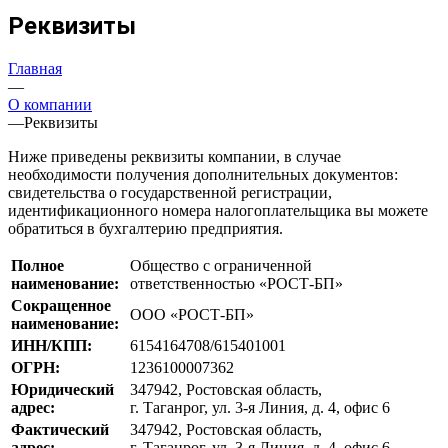
Реквизиты
Главная
—
О компании
—
Реквизиты
Ниже приведены реквизиты компании, в случае
необходимости получения дополнительных документов:
свидетельства о государственной регистрации,
идентификационного номера налогоплательщика вы можете
обратиться в бухгалтерию предприятия.
Полное
Общество с ограниченной
наименование:
ответственностью «РОСТ-БП»
Сокращенное
ООО «РОСТ-БП»
наименование:
ИНН/КПП:
6154164708/615401001
ОГРН:
1236100007362
Юридический
347942, Ростовская область,
адрес:
г. Таганрог, ул. 3-я Линия, д. 4, офис 6
Фактический
347942, Ростовская область,
адрес:
г. Таганрог, ул. 3-я Линия, д. 4, офис 6